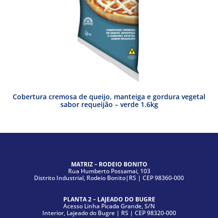
Cobertura cremosa de queijo, manteiga e gordura vegetal
sabor requeijão – verde 1.6kg
MATRIZ – RODEIO BONITO
Rua Humberto Possamai, 103
Distrito Industrial, Rodeio Bonito|RS | CEP 98360-000
PLANTA 2 – LAJEADO DO BUGRE
Acesso Linha Picada Grande, S/N
Interior, Lajeado do Bugre | RS | CEP 98320-000