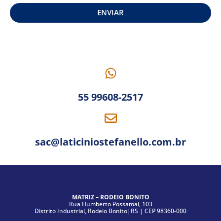
ENVIAR
55 99608-2517
sac@laticiniostefanello.com.br
MATRIZ – RODEIO BONITO
Rua Humberto Possamai, 103
Distrito Industrial, Rodeio Bonito|RS | CEP 98360-000