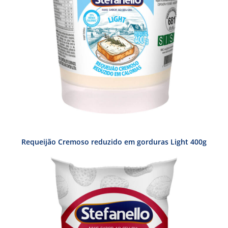
Requeijão Cremoso reduzido em gorduras Light 400g