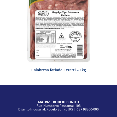
Calabresa fatiada Ceratti – 1kg
MATRIZ – RODEIO BONITO
Rua Humberto Possamai, 103
Distrito Industrial, Rodeio Bonito|RS | CEP 98360-000