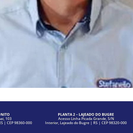
ONITO
PLANTA 2 – LAJEADO DO BUGRE
i, 103
Acesso Linha Picada Grande, S/N
|RS | CEP 98360-000
Interior, Lajeado do Bugre | RS | CEP 98320-000