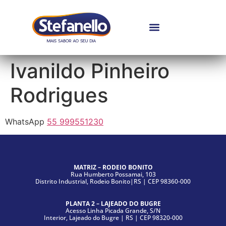
Ivanildo Pinheiro
Rodrigues
WhatsApp
55 999551230
MATRIZ – RODEIO BONITO
Rua Humberto Possamai, 103
Distrito Industrial, Rodeio Bonito|RS | CEP 98360-000
PLANTA 2 – LAJEADO DO BUGRE
Acesso Linha Picada Grande, S/N
Interior, Lajeado do Bugre | RS | CEP 98320-000