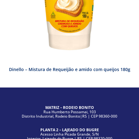
Dinello – Mistura de Requeijão e amido com queijos 180g
MATRIZ – RODEIO BONITO
Rua Humberto Possamai, 103
Distrito Industrial, Rodeio Bonito|RS | CEP 98360-000
PLANTA 2 – LAJEADO DO BUGRE
Acesso Linha Picada Grande, S/N
Interior, Lajeado do Bugre | RS | CEP 98320-000