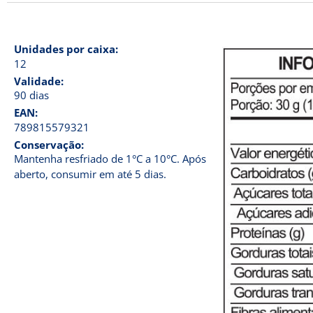
Unidades por caixa:
12
Validade:
90 dias
EAN:
789815579321
Conservação:
Mantenha resfriado de 1°C a 10°C. Após
aberto, consumir em até 5 dias.