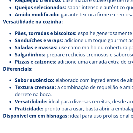
Requeijão cremoso:
base macia e suave que derrete
Queijos selecionados:
sabor intenso e autêntico que
Amido modificado:
garante textura firme e cremosa
Versatilidade na cozinha:
Pães, torradas e biscoitos:
espalhe generosamente e 
Sanduíches e wraps:
adicione um toque gourmet ao
Saladas e massas:
use como molho ou cobertura para
Salgadinhos:
prepare recheios cremosos e saboroso
Pizzas e calzones:
adicione uma camada extra de cre
Diferenciais:
Sabor autêntico:
elaborado com ingredientes de alta
Textura cremosa:
a combinação de requeijão e ami
derrete na boca.
Versatilidade:
ideal para diversas receitas, desde 
Praticidade:
pronto para usar, basta abrir a embala
Disponível em em b
isnagas:
ideal para uso profissional 