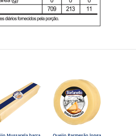
ijo Mussarela barra
Queijo Parmesão longa