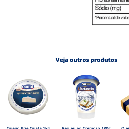
Veja outros produtos
Queijo Brie Quatá 1kg
Requeijão Cremoso 180g
Que