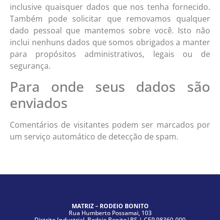
inclusive quaisquer dados que nos tenha fornecido.
Também pode solicitar que removamos qualquer
dado pessoal que mantemos sobre você. Isto não
inclui nenhuns dados que somos obrigados a manter
para propósitos administrativos, legais ou de
segurança.
Para onde seus dados são
enviados
Comentários de visitantes podem ser marcados por
um serviço automático de detecção de spam.
MATRIZ – RODEIO BONITO
Rua Humberto Possamai, 103
Distrito Industrial, Rodeio Bonito|RS | CEP 98360-000