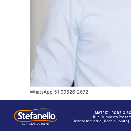
WhatsApp 51 99526-2672
MATRIZ – RODEIO B
Rua Humberto Possama
Distrito Industrial, Rodeio Bonito