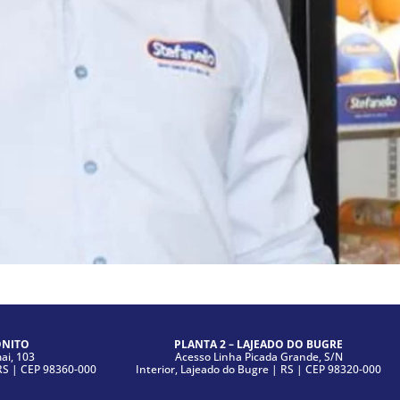
ONITO
PLANTA 2 – LAJEADO DO BUGRE
i, 103
Acesso Linha Picada Grande, S/N
|RS | CEP 98360-000
Interior, Lajeado do Bugre | RS | CEP 98320-000