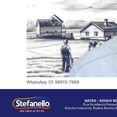
WhatsApp 55 99913-7899
MATRIZ – RODEIO B
Rua Humberto Possama
Distrito Industrial, Rodeio Bonito