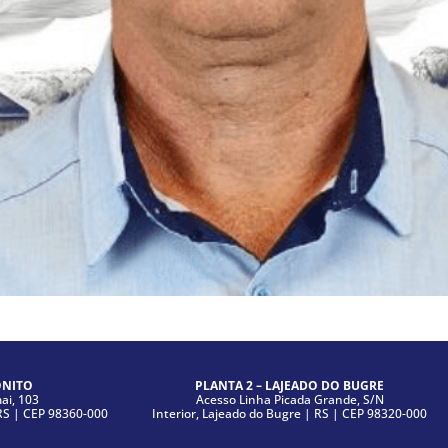
ONITO
PLANTA 2 – LAJEADO DO BUGRE
i, 103
Acesso Linha Picada Grande, S/N
|RS | CEP 98360-000
Interior, Lajeado do Bugre | RS | CEP 98320-000