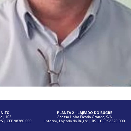
ONITO
PLANTA 2 – LAJEADO DO BUGRE
i, 103
Acesso Linha Picada Grande, S/N
|RS | CEP 98360-000
Interior, Lajeado do Bugre | RS | CEP 98320-000