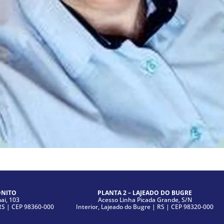
ONITO
PLANTA 2 – LAJEADO DO BUGRE
i, 103
Acesso Linha Picada Grande, S/N
|RS | CEP 98360-000
Interior, Lajeado do Bugre | RS | CEP 98320-000