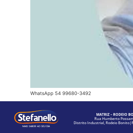
WhatsApp 54 99680-3492
MATRIZ – RODEIO B
Rua Humberto Possama
Distrito Industrial, Rodeio Bonito