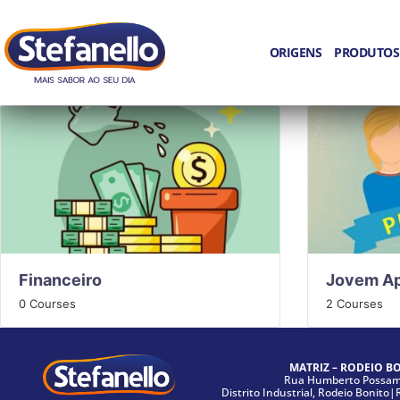
ORIGENS
PRODUTOS
Financeiro
Jovem Ap
0 Courses
2 Courses
MATRIZ – RODEIO B
Rua Humberto Possama
Distrito Industrial, Rodeio Bonito