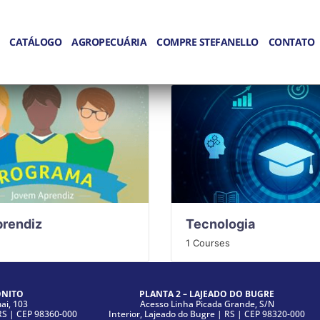
CATÁLOGO
AGROPECUÁRIA
COMPRE STEFANELLO
CONTATO
rendiz
Tecnologia
1 Courses
ONITO
PLANTA 2 – LAJEADO DO BUGRE
i, 103
Acesso Linha Picada Grande, S/N
|RS | CEP 98360-000
Interior, Lajeado do Bugre | RS | CEP 98320-000