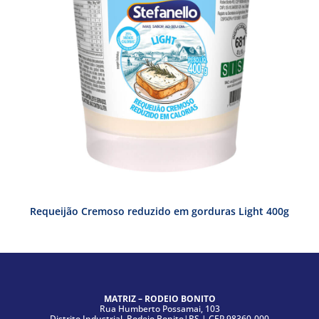
Requeijão Cremoso reduzido em gorduras Light 400g
MATRIZ – RODEIO BONITO
Rua Humberto Possamai, 103
Distrito Industrial, Rodeio Bonito|RS | CEP 98360-000